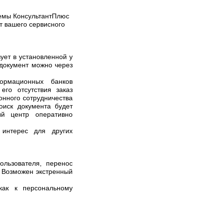
емы КонсультантПлюс
т вашего сервисного
ует в установленной у
 документ можно через
ормационных банков
его отсутствия заказ
онного сотрудничества
оиск документа будет
ый центр оперативно
интерес для других
ользователя, перенос
. Возможен экстренный
как к персональному