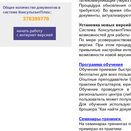
телекоммуникаций (через 
Процедура обновления с
Общее количество документов в
требуется). Во время об
системе КонсультантПлюс:
документы, актуализирую
378399776
Установка новых верси
Система КонсультантПлю
возможностей для работы 
По мере усовершенствова
версии. При этом процед
привычные настройки инт
возможности новой версии
Программа обучения
Обучение приемам быстрог
бесплатно для всех польз
Опытные преподаватели С
практики бухгалтеров, юри
Обучение проводится в
регионального центра (ли
пользователь может получ
Для обучения использую
брошюра "Как найти докуме
Семинары-тренинги
На семинарах-тренингах 
примерах из практики: