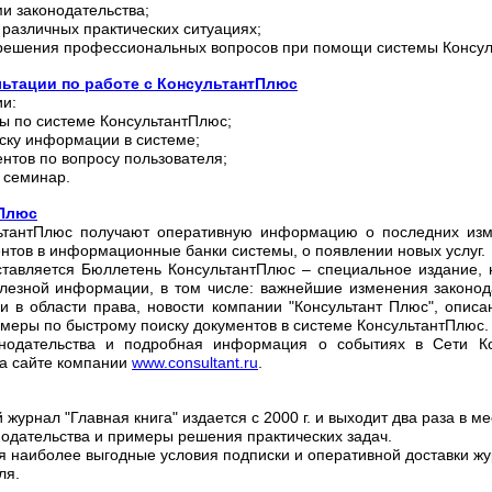
ми законодательства;
в различных практических ситуациях;
 решения профессиональных вопросов при помощи системы Консул
ультации по работе с КонсультантПлюс
ии:
сы по системе КонсультантПлюс;
иску информации в системе;
ентов по вопросу пользователя;
 семинар.
тПлюс
льтантПлюс получают оперативную информацию о последних изм
нтов в информационные банки системы, о появлении новых услуг.
тавляется Бюллетень КонсультантПлюс – специальное издание, н
олезной информации, в том числе: важнейшие изменения законод
 в области права, новости компании "Консультант Плюс", описа
имеры по быстрому поиску документов в системе КонсультантПлюс.
нодательства и подробная информация о событиях в Сети Ко
а сайте компании
www.consultant.ru
.
журнал "Главная книга" издается с 2000 г. и выходит два раза в ме
нодательства и примеры решения практических задач.
 наиболее выгодные условия подписки и оперативной доставки ж
ля.