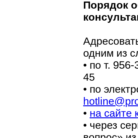
Порядок 
консульта
Адресовать
одним из с
956-
•
по т.
45
•
по электр
hotline@pr
•
на сайте
•
через сер
вопрос» из