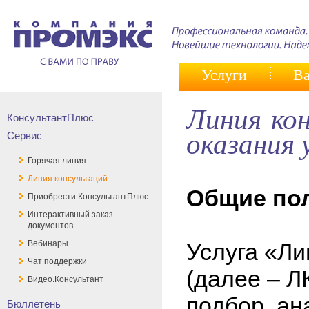
Услуги
Ва
Линия ко
КонсультантПлюс
оказания 
Сервис
Горячая линия
Линия консультаций
Общие по
Приобрести КонсультантПлюс
Интерактивный заказ
документов
Вебинары
Услуга «Ли
Чат поддержки
(далее – Л
Видео.Консультант
подбор, ан
Бюллетень