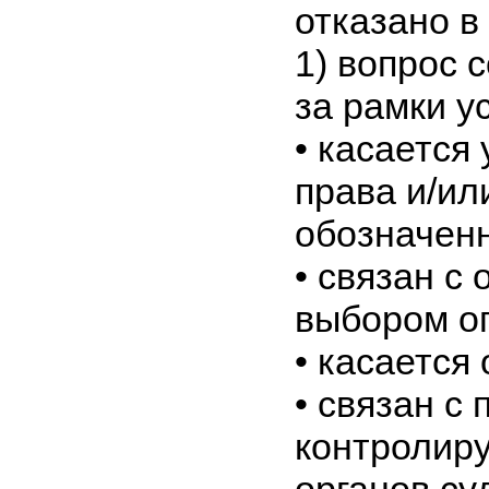
отказано в
1)
вопрос 
за рамки у
•
касается
права и/ил
обозначенн
•
связан с 
выбором о
•
касается 
•
связан с 
контролир