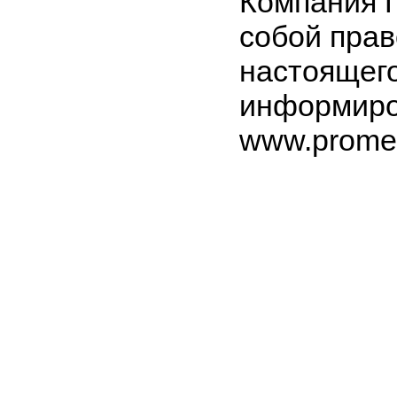
Компания 
собой прав
настоящего
информиров
www.prome