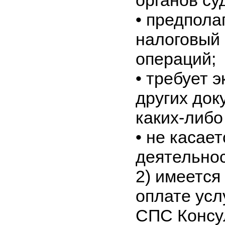
органов су
•
предпола
налоговый
операций;
•
требует э
других док
каких-либо
•
не касае
деятельнос
2)
имеется
оплате усл
СПС Консу