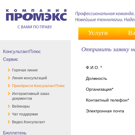
Услуги
Ва
Отправить заявку 
КонсультантПлюс
Сервис
Ф.И.О. *
Горячая линия
Линия консультаций
Должность
Приобрести КонсультантПлюс
Организация*
Интерактивный заказ
документов
Контактный телефон*
Вебинары
Электронная почта
Чат поддержки
Видео.Консультант
Бюллетень